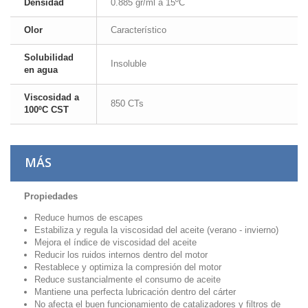
Densidad
0.885 gr/ml a 15ºC
Olor
Característico
Solubilidad
Insoluble
en agua
Viscosidad a
850 CTs
100ºC CST
MÁS
Propiedades
Reduce humos de escapes
Estabiliza y regula la viscosidad del aceite (verano - invierno)
Mejora el índice de viscosidad del aceite
Reducir los ruidos internos dentro del motor
Restablece y optimiza la compresión del motor
Reduce sustancialmente el consumo de aceite
Mantiene una perfecta lubricación dentro del cárter
No afecta el buen funcionamiento de catalizadores y filtros de